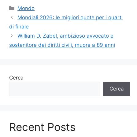
Categorie
Mondo
Mondiali 2026: le migliori quote per i quarti
di finale
William D. Zabel, ambizioso avvocato e
sostenitore dei diritti civili, muore a 89 anni
Cerca
Cerca
Recent Posts