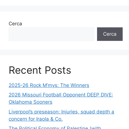
Cerca
Cerca
Recent Posts
2025-26 Rock M’mys: The Winners
2026 Missouri Football Opponent DEEP DIVE:
Oklahoma Sooners
Liverpool’s preseason: Injuries, squad depth a
concern for Iraola & Co.
The Political Economy of Palestine (with