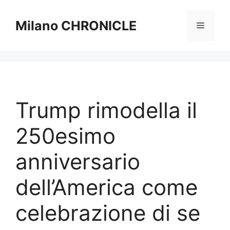
Vai
al
Milano CHRONICLE
Menu
contenuto
Trump rimodella il
250esimo
anniversario
dell’America come
celebrazione di se