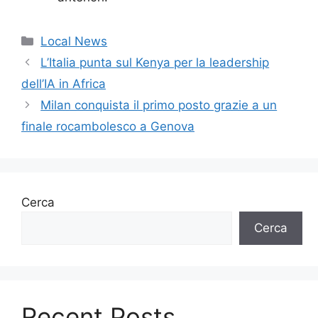
Categorie
Local News
L’Italia punta sul Kenya per la leadership
dell’IA in Africa
Milan conquista il primo posto grazie a un
finale rocambolesco a Genova
Cerca
Cerca
Recent Posts