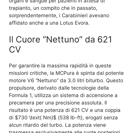
organi e sangue per pazienti in attesa di
trapianto, un compito che in passato,
sorprendentemente, i Carabinieri avevano
affidato anche a una Lotus Evora.
Il Cuore “Nettuno” da 621
CV
Per garantire la massima rapidità in queste
missioni critiche, la MCPura è spinta dal potente
motore V6 “Nettuno” da 3.0 litri biturbo. Questo
propulsore, derivato dalle tecnologie della
Formula 1, utilizza un sistema di accensione a
precamera per una precisione assoluta. Il
risultato è una potenza di 621 CV e una coppia
di
$730 \text{ Nm}$
(538 lb-ft), erogati senza
alcun ritardo del turbo. La potenza viene
trasmessa esclusivamente alle ruote posteriori