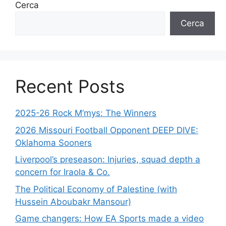
Cerca
Cerca
Recent Posts
2025-26 Rock M’mys: The Winners
2026 Missouri Football Opponent DEEP DIVE:
Oklahoma Sooners
Liverpool’s preseason: Injuries, squad depth a
concern for Iraola & Co.
The Political Economy of Palestine (with
Hussein Aboubakr Mansour)
Game changers: How EA Sports made a video