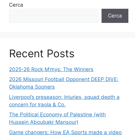
Cerca
Cerca
Recent Posts
2025-26 Rock M’mys: The Winners
2026 Missouri Football Opponent DEEP DIVE:
Oklahoma Sooners
Liverpool’s preseason: Injuries, squad depth a
concern for Iraola & Co.
The Political Economy of Palestine (with
Hussein Aboubakr Mansour)
Game changers: How EA Sports made a video