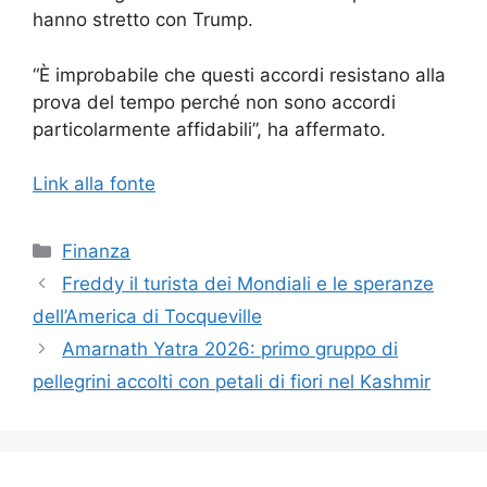
hanno stretto con Trump.
“È improbabile che questi accordi resistano alla
prova del tempo perché non sono accordi
particolarmente affidabili”, ha affermato.
Link alla fonte
Categorie
Finanza
Freddy il turista dei Mondiali e le speranze
dell’America di Tocqueville
Amarnath Yatra 2026: primo gruppo di
pellegrini accolti con petali di fiori nel Kashmir